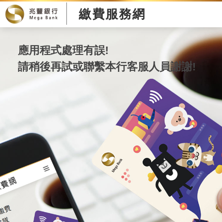
繳費服務網
應用程式處理有誤!
請稍後再試或聯繫本行客服人員謝謝!