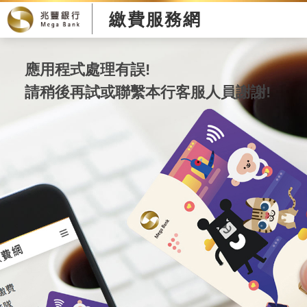
繳費服務網
應用程式處理有誤!
請稍後再試或聯繫本行客服人員謝謝!