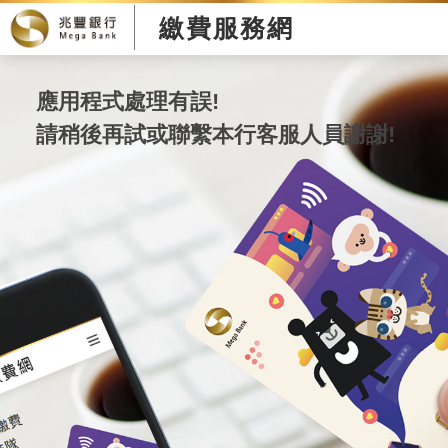
繳費服務網
應用程式處理有誤!
請稍後再試或聯繫本行客服人員謝謝!