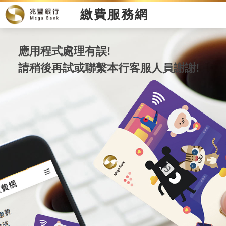
繳費服務網
應用程式處理有誤!
請稍後再試或聯繫本行客服人員謝謝!