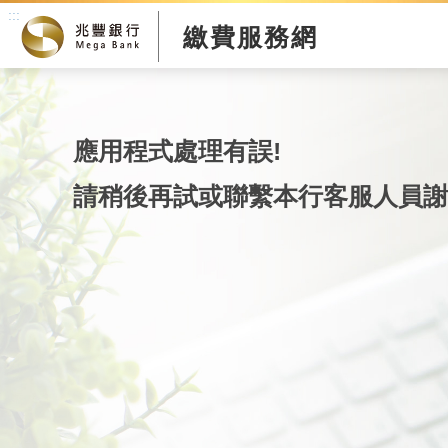
:::
繳費服務網
應用程式處理有誤!
請稍後再試或聯繫本行客服人員謝