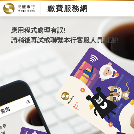
繳費服務網
應用程式處理有誤!
請稍後再試或聯繫本行客服人員謝謝!