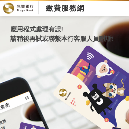
繳費服務網
應用程式處理有誤!
請稍後再試或聯繫本行客服人員謝謝!