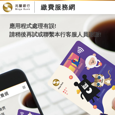
繳費服務網
應用程式處理有誤!
請稍後再試或聯繫本行客服人員謝謝!