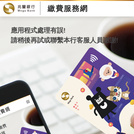
繳費服務網
應用程式處理有誤!
請稍後再試或聯繫本行客服人員謝謝!