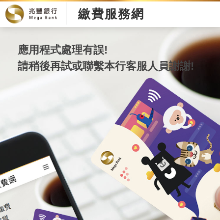
繳費服務網
應用程式處理有誤!
請稍後再試或聯繫本行客服人員謝謝!