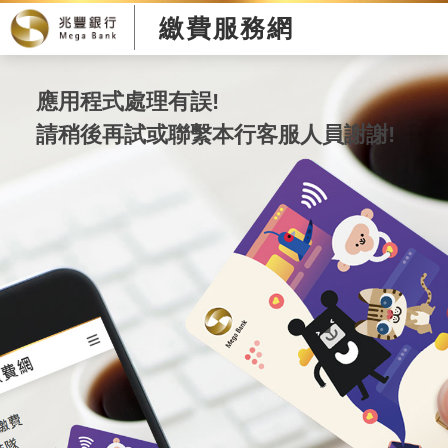
繳費服務網
應用程式處理有誤!
請稍後再試或聯繫本行客服人員謝謝!