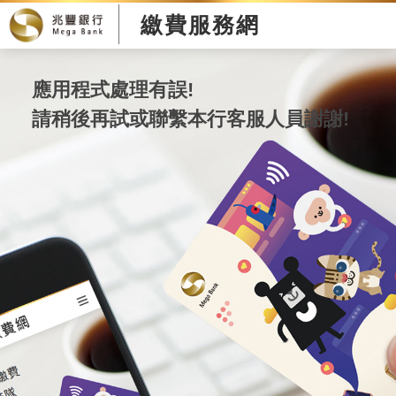
繳費服務網
應用程式處理有誤!
請稍後再試或聯繫本行客服人員謝謝!