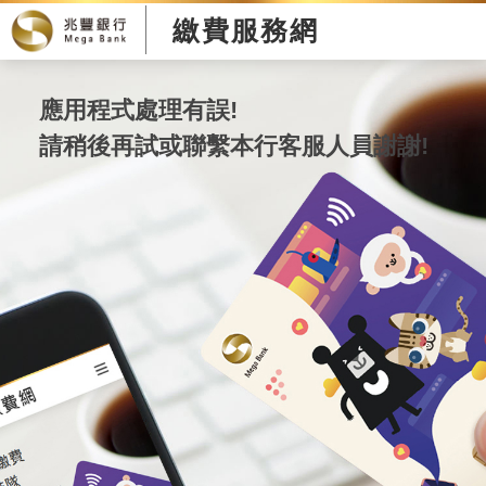
繳費服務網
應用程式處理有誤!
請稍後再試或聯繫本行客服人員謝謝!