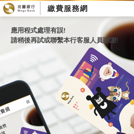
繳費服務網
應用程式處理有誤!
請稍後再試或聯繫本行客服人員謝謝!