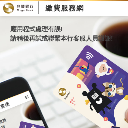
繳費服務網
應用程式處理有誤!
請稍後再試或聯繫本行客服人員謝謝!