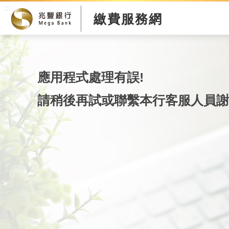
:::
繳費服務網
應用程式處理有誤!
請稍後再試或聯繫本行客服人員謝