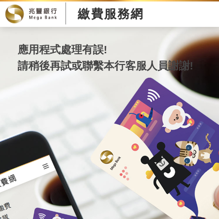
繳費服務網
應用程式處理有誤!
請稍後再試或聯繫本行客服人員謝謝!