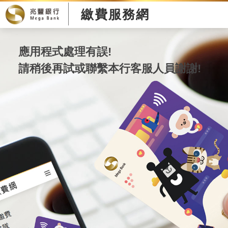
繳費服務網
應用程式處理有誤!
請稍後再試或聯繫本行客服人員謝謝!