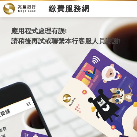
繳費服務網
應用程式處理有誤!
請稍後再試或聯繫本行客服人員謝謝!