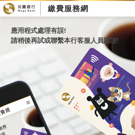
繳費服務網
應用程式處理有誤!
請稍後再試或聯繫本行客服人員謝謝!