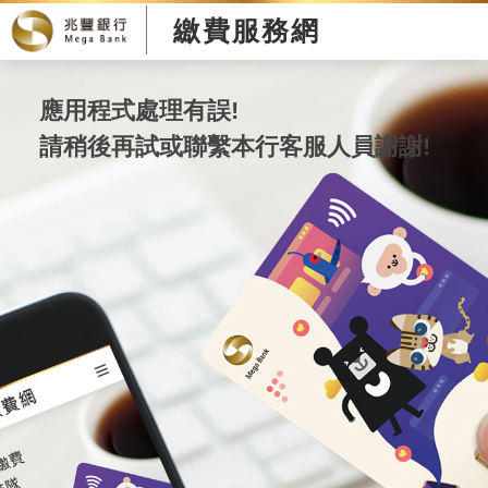
繳費服務網
應用程式處理有誤!
請稍後再試或聯繫本行客服人員謝謝!