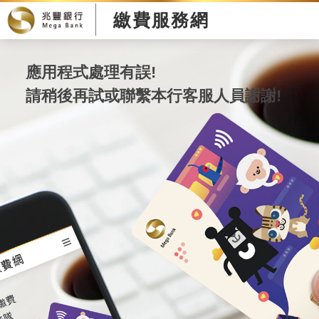
繳費服務網
應用程式處理有誤!
請稍後再試或聯繫本行客服人員謝謝!