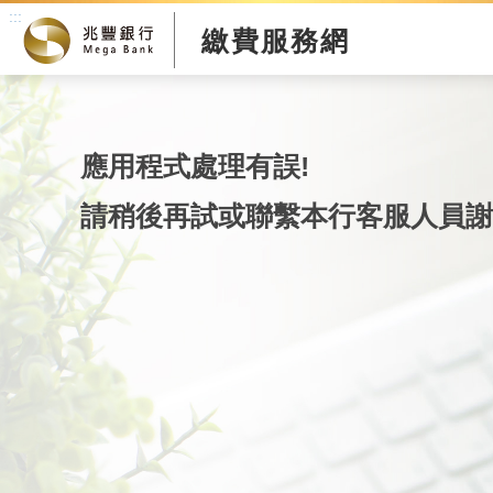
:::
繳費服務網
應用程式處理有誤!
請稍後再試或聯繫本行客服人員謝