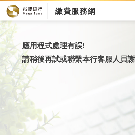
:::
繳費服務網
應用程式處理有誤!
請稍後再試或聯繫本行客服人員謝