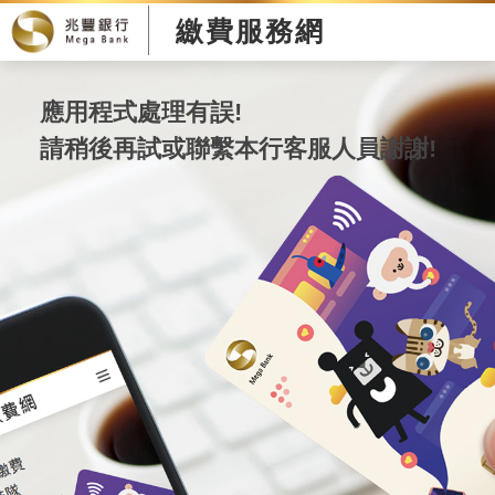
繳費服務網
應用程式處理有誤!
請稍後再試或聯繫本行客服人員謝謝!