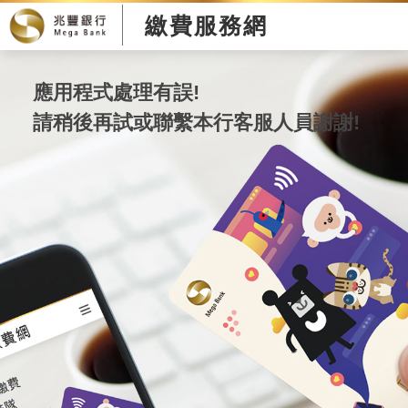
繳費服務網
應用程式處理有誤!
請稍後再試或聯繫本行客服人員謝謝!