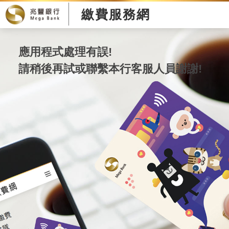
繳費服務網
應用程式處理有誤!
請稍後再試或聯繫本行客服人員謝謝!