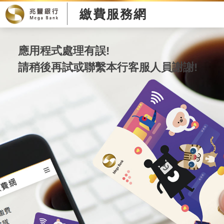
繳費服務網
應用程式處理有誤!
請稍後再試或聯繫本行客服人員謝謝!