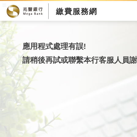
:::
繳費服務網
應用程式處理有誤!
請稍後再試或聯繫本行客服人員謝