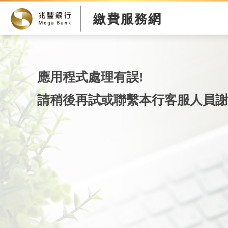
:::
繳費服務網
應用程式處理有誤!
請稍後再試或聯繫本行客服人員謝