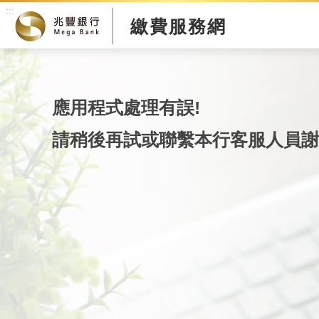
:::
繳費服務網
應用程式處理有誤!
請稍後再試或聯繫本行客服人員謝