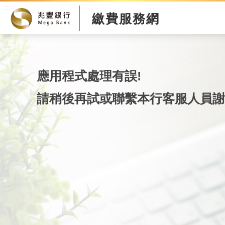
:::
繳費服務網
應用程式處理有誤!
請稍後再試或聯繫本行客服人員謝