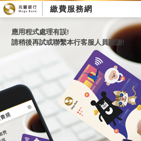
繳費服務網
應用程式處理有誤!
請稍後再試或聯繫本行客服人員謝謝!