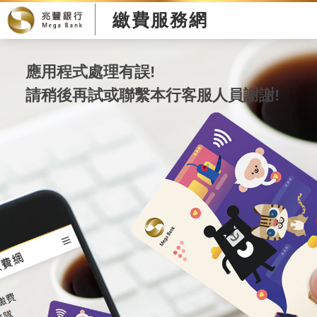
繳費服務網
應用程式處理有誤!
請稍後再試或聯繫本行客服人員謝謝!