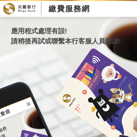
繳費服務網
應用程式處理有誤!
請稍後再試或聯繫本行客服人員謝謝!