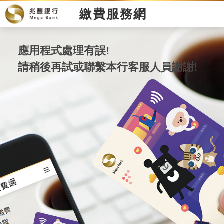
繳費服務網
應用程式處理有誤!
請稍後再試或聯繫本行客服人員謝謝!