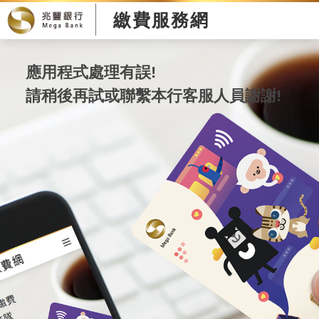
繳費服務網
應用程式處理有誤!
請稍後再試或聯繫本行客服人員謝謝!