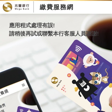
繳費服務網
應用程式處理有誤!
請稍後再試或聯繫本行客服人員謝謝!