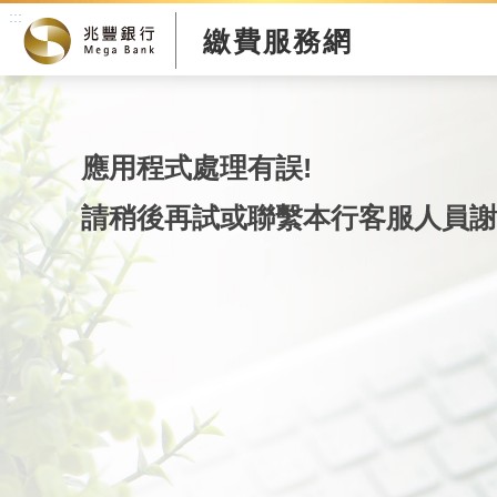
:::
繳費服務網
應用程式處理有誤!
請稍後再試或聯繫本行客服人員謝