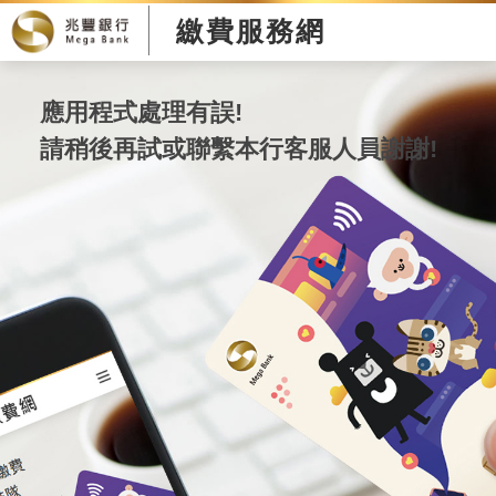
繳費服務網
應用程式處理有誤!
請稍後再試或聯繫本行客服人員謝謝!