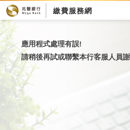
:::
繳費服務網
應用程式處理有誤!
請稍後再試或聯繫本行客服人員謝