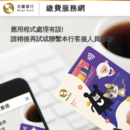
繳費服務網
應用程式處理有誤!
請稍後再試或聯繫本行客服人員謝謝!