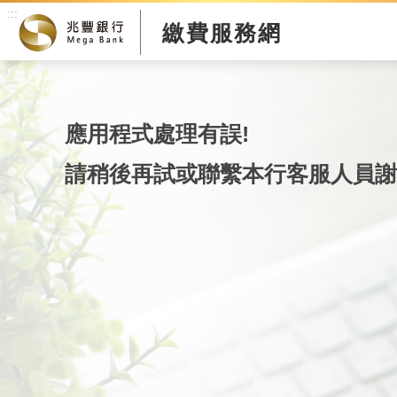
:::
繳費服務網
應用程式處理有誤!
請稍後再試或聯繫本行客服人員謝