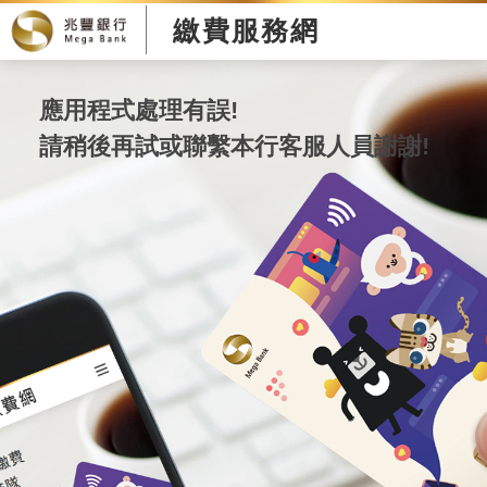
繳費服務網
應用程式處理有誤!
請稍後再試或聯繫本行客服人員謝謝!