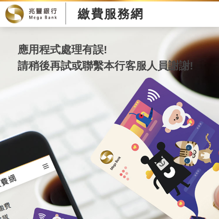
繳費服務網
應用程式處理有誤!
請稍後再試或聯繫本行客服人員謝謝!