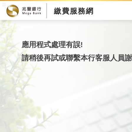
:::
繳費服務網
應用程式處理有誤!
請稍後再試或聯繫本行客服人員謝