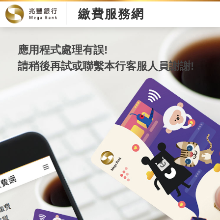
繳費服務網
應用程式處理有誤!
請稍後再試或聯繫本行客服人員謝謝!