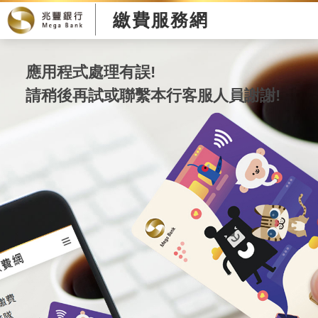
繳費服務網
應用程式處理有誤!
請稍後再試或聯繫本行客服人員謝謝!