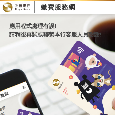
繳費服務網
應用程式處理有誤!
請稍後再試或聯繫本行客服人員謝謝!