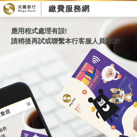
繳費服務網
應用程式處理有誤!
請稍後再試或聯繫本行客服人員謝謝!